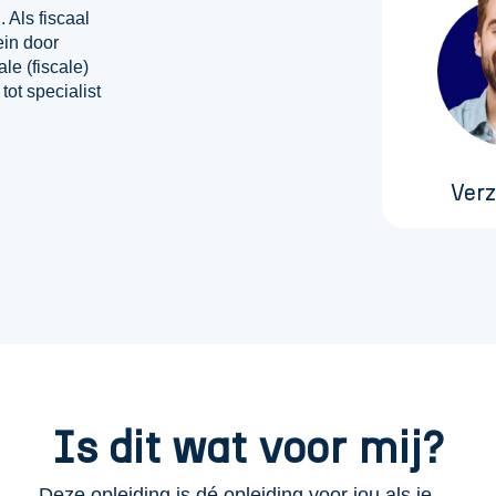
 Als fiscaal
ein door
le (fiscale)
tot specialist
Verz
Is dit wat voor mij?
Deze opleiding is dé opleiding voor jou als je…