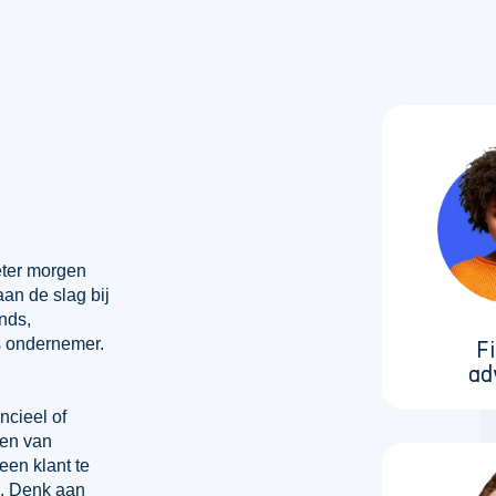
eter morgen
aan de slag bij
nds,
s ondernemer.
F
ad
ncieel of
pen van
een klant te
n. Denk aan